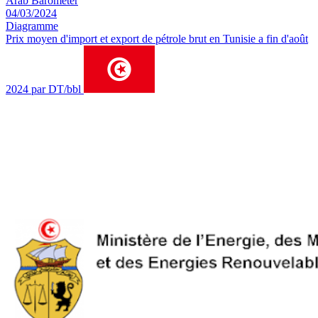
Arab Barometer
04/03/2024
Diagramme
Prix moyen d'import et export de pétrole brut en Tunisie a fin d'août
2024 par DT/bbl