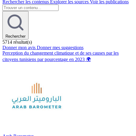
Rechercher
les contenus
Explorer
les sources
Voir
les publications
Rechercher
5714 résultat(s)
Donner
mon avis
Donner
mes suggestions
Perception du changement climatique et de ses causes par les
citoyens tunisiens par pourcentage en 2023
🌍️